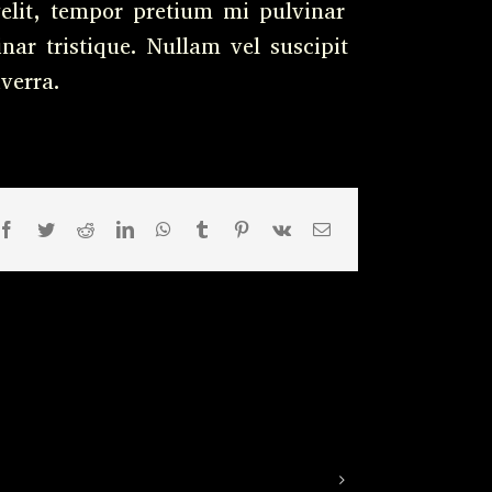
elit, tempor pretium mi pulvinar
nar tristique. Nullam vel suscipit
verra.
Facebook
Twitter
Reddit
LinkedIn
WhatsApp
Tumblr
Pinterest
Vk
Email