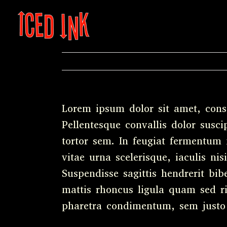
Skip
to
content
Lorem ipsum dolor sit amet, conse
Pellentesque convallis dolor susc
tortor sem. In feugiat fermentum 
vitae urna scelerisque, iaculis 
Suspendisse sagittis hendrerit bib
mattis rhoncus ligula quam sed ri
pharetra condimentum, sem justo f